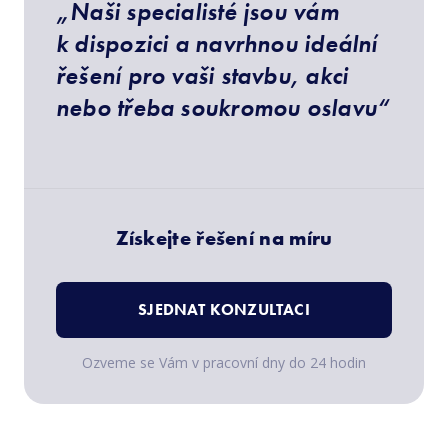
„Naši specialisté jsou vám
k dispozici a navrhnou ideální
řešení pro vaši stavbu, akci
nebo třeba soukromou oslavu“
Získejte řešení na míru
SJEDNAT KONZULTACI
Ozveme se Vám v pracovní dny do 24 hodin