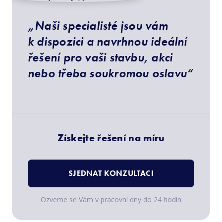
„Naši specialisté jsou vám
k dispozici a navrhnou ideální
řešení pro vaši stavbu, akci
nebo třeba soukromou oslavu“
Získejte řešení na míru
SJEDNAT KONZULTACI
Ozveme se Vám v pracovní dny do 24 hodin