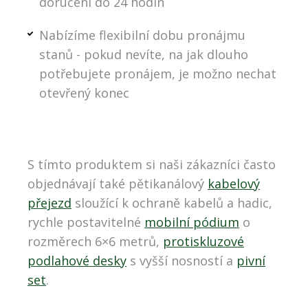
doručení do 24 hodin
Nabízíme flexibilní dobu pronájmu
stanů - pokud nevíte, na jak dlouho
potřebujete pronájem, je možno nechat
otevřený konec
S tímto produktem si naši zákazníci často
objednávají také pětikanálový
kabelový
přejezd
sloužící k ochraně kabelů a hadic,
rychle postavitelné
mobilní pódium
o
rozměrech 6×6 metrů,
protiskluzové
podlahové desky
s vyšší nosností a
pivní
set
.