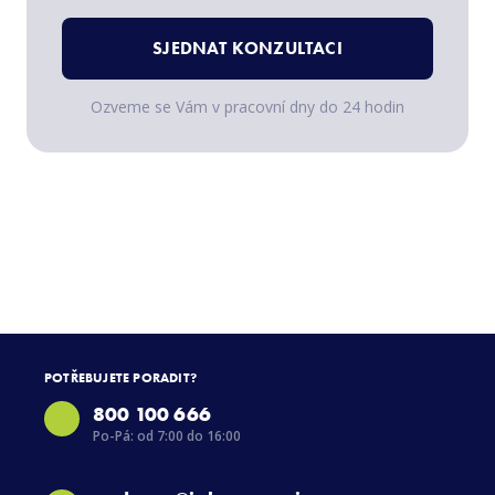
SJEDNAT KONZULTACI
Ozveme se Vám v pracovní dny do 24 hodin
POTŘEBUJETE PORADIT?
800 100 666
Po-Pá: od 7:00 do 16:00