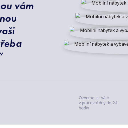
jsou vám
hnou
vaši
třeba
“
Ozveme se Vám
v pracovní dny do 24
hodin