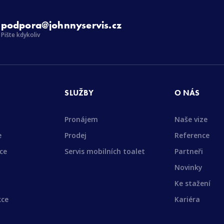
podpora@johnnyservis.cz
Pište kdykoliv
SLUŽBY
O NÁS
Pronájem
Naše vize
e
Prodej
Reference
ce
Servis mobilních toalet
Partneři
Novinky
Ke stažení
kce
Kariéra