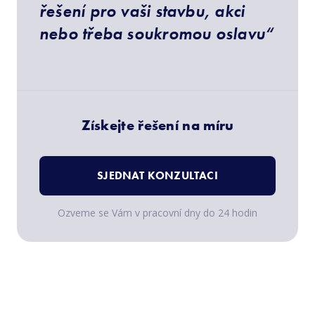
řešení pro vaši stavbu, akci
nebo třeba soukromou oslavu“
Získejte řešení na míru
SJEDNAT KONZULTACI
Ozveme se Vám v pracovní dny do 24 hodin