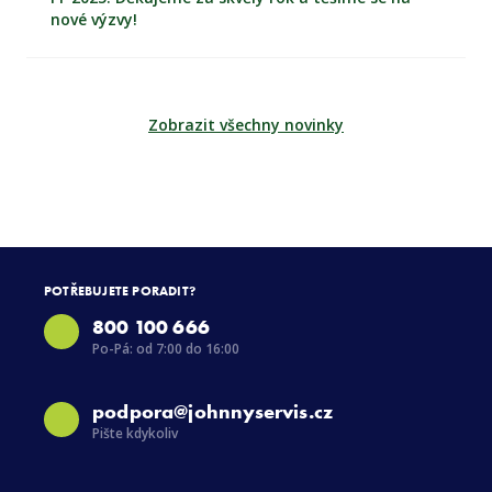
nové výzvy!
Zobrazit všechny novinky
POTŘEBUJETE PORADIT?
800 100 666
Po-Pá: od 7:00 do 16:00
podpora@johnnyservis.cz
Pište kdykoliv