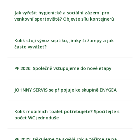
Jak vyřešit hygienické a sociální zázemí pro
venkovní sportoviště? Objevte sílu kontejnerů
Kolik stojí vývoz septiku, jímky či žumpy a jak
často vyvážet?
PF 2026: Společně vstupujeme do nové etapy
JOHNNY SERVIS se připojuje ke skupině ENYGEA
Kolik mobilních toalet potřebujete? Spočítejte si
počet WC jednoduše
PF 2025: Děkujeme za skvělý rok a těšíme se na