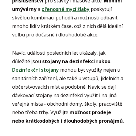
příslušenství
pro stavby i masové akce.
Mobilní
umývárny
a
přenosné mycí žlaby
poskytují
skvělou kombinaci pohodlí a možnosti odbavit
mnoho lidí v krátkém čase, což z nich dělá ideální
volbu pro dočasné i dlouhodobé akce.
Navíc, události posledních let ukázaly, jak
důležité jsou
stojany na dezinfekci rukou
.
Dezinfekční stojany
mohou být využity nejen u
sanitárních zařízení, ale také u vstupů, jídelních a
občerstvovacích míst a podobně. Navíc se dají
dávkovací stojany na dezinfekci využít i na jiná
veřejná místa - obchodní domy, školy, pracoviště
nebo třeba trhy. Využijte
možnost prodeje
nebo krátkodobých i dlouhodobých pronájmů
.