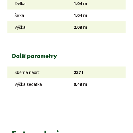
Délka
1.04 m
Šířka
1.04 m
Výška
2.08 m
Další parametry
Sběrná nádrž
227 l
Výška sedátka
0.48 m