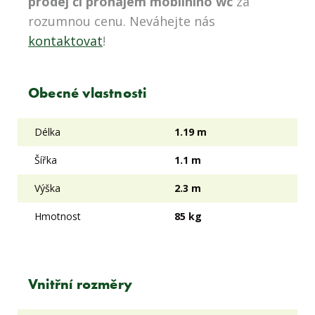
prodej či pronájem mobilního wc
za
rozumnou cenu. Neváhejte nás
kontaktovat
!
Obecné vlastnosti
Délka
1.19 m
Šířka
1.1 m
Výška
2.3 m
Hmotnost
85 kg
Vnitřní rozměry