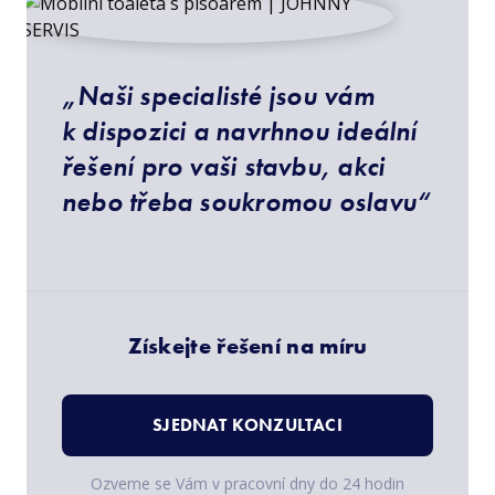
„Naši specialisté jsou vám
k dispozici a navrhnou ideální
řešení pro vaši stavbu, akci
nebo třeba soukromou oslavu“
Získejte řešení na míru
SJEDNAT KONZULTACI
Ozveme se Vám v pracovní dny do 24 hodin