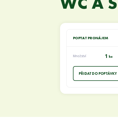
WC A 
POPTAT PRONÁJEM
1
Množství
ks