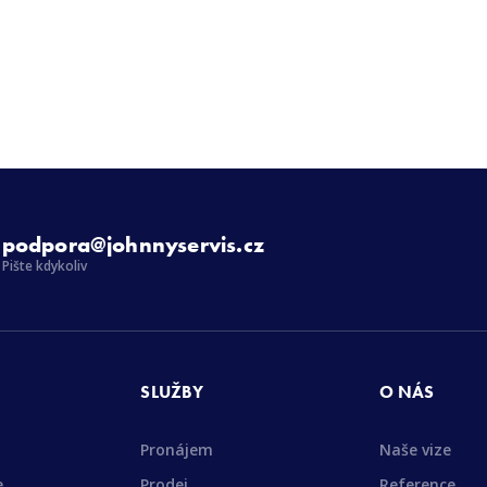
podpora@johnnyservis.cz
Pište kdykoliv
SLUŽBY
O NÁS
Pronájem
Naše vize
e
Prodej
Reference